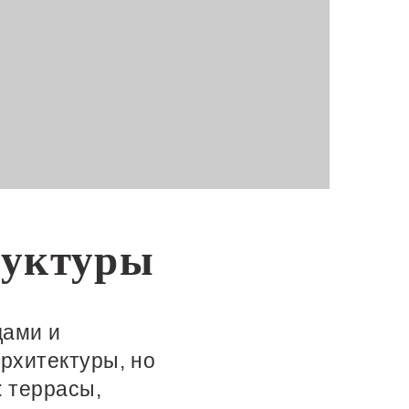
руктуры
дами и
архитектуры, но
 террасы,