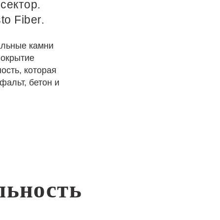
сектор.
o Fiber.
альные камни
покрытие
ость, которая
фальт, бетон и
льность